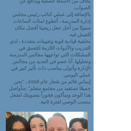
يخاف من الأسئلة الصعبة ويدافع عن
الصواب.
بالإضافة إلى عملي كنائب رئيس مجلس
إدارة المدرسة ، أتطوع لمئات الساعات
سنويًا من أجل جعل ريجينا أفضل مكان
للعيش فيه.
بخلفية قيادية قوية وتعيينات متعددة ، لدي
التدريب والأدوات اللازمة للتعمق في
المشكلات التي تواجهها مجالس المدرسة
وتحليلها. أنا عضو في العديد من مجالس
الإدارة وأتولى مناصب ذات تأثير كبير في
عملي اليومي.
إيماني قائم من شعار عام 2016 ، "نحن
جميعًا نستفيد من مجتمع متعلم". سأواصل
هذا الوعد وسأكون فخوراً بتصويتك لشغل
منصب الوصي لفترة ثانية.