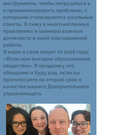
инструменты, чтобы погрузиться в
и проанализировать проблемы, с
которыми сталкиваются школьные
советы. Я сижу в многочисленных
правлениях и занимаю важные
должности в моей повседневной
работе.
Я верю в свой лозунг от 2016 года:
«Всем нам выгодно образованное
общество». Я продолжу это
обещание и буду рад, если вы
проголосуете на второй срок в
качестве вашего Доверительного
управляющего.