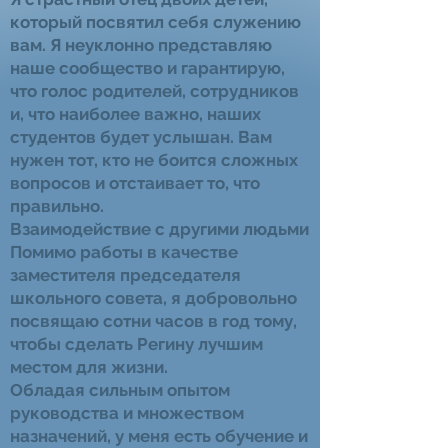
который посвятил себя служению
вам. Я неуклонно представляю
наше сообщество и гарантирую,
что голос родителей, сотрудников
и, что наиболее важно, наших
студентов будет услышан. Вам
нужен тот, кто не боится сложных
вопросов и отстаивает то, что
правильно.
Взаимодействие с другими людьми
Помимо работы в качестве
заместителя председателя
школьного совета, я добровольно
посвящаю сотни часов в год тому,
чтобы сделать Регину лучшим
местом для жизни.
Обладая сильным опытом
руководства и множеством
назначений, у меня есть обучение и