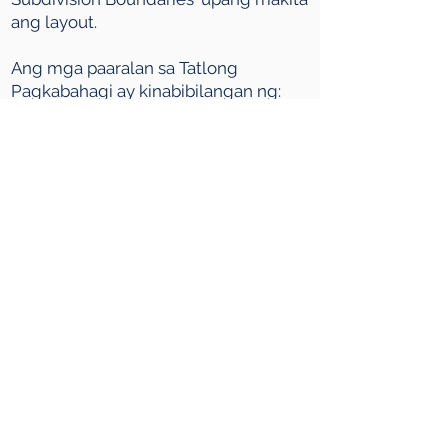
ang layout.
Ang mga paaralan sa Tatlong
Pagkabahagi ay kinabibilangan ng:
Lakeview Elementary School
-
Tahanan ng mga Lyon
Argyle Elementary School
- Tahanan
ng mga Gator
Ethel Milliken Elementary School
-
Tahanan ng mga Eagles
AE Perry Elementary School
-
Tahanan ng Panther
Ecole Harbor Landing Elementary
School
- Tahanan ng mga Hawks
Sheldon-Williams Collegiate High
School
- Tahanan ng mga Sparta