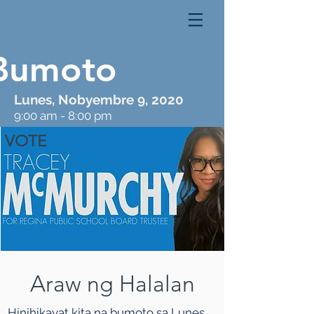
Bumoto
Lunes, Nobyembre 9, 2020
9:00 am - 8:00 pm
VOTE
Araw ng Halalan
Hinihikayat kita na bumoto sa Lunes,