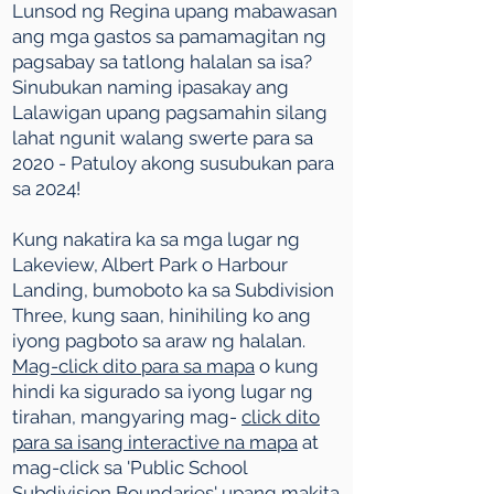
Lunsod ng Regina upang mabawasan
ang mga gastos sa pamamagitan ng
pagsabay sa tatlong halalan sa isa?
Sinubukan naming ipasakay ang
Lalawigan upang pagsamahin silang
lahat ngunit walang swerte para sa
2020 - Patuloy akong susubukan para
sa 2024!
Kung nakatira ka sa mga lugar ng
Lakeview, Albert Park o Harbour
Landing, bumoboto ka sa Subdivision
Three, kung saan, hinihiling ko ang
iyong pagboto sa araw ng halalan.
Mag-click dito para sa mapa
o kung
hindi ka sigurado sa iyong lugar ng
tirahan, mangyaring mag-
click dito
para sa isang interactive na mapa
at
mag-click sa 'Public School
Subdivision Boundaries' upang makita