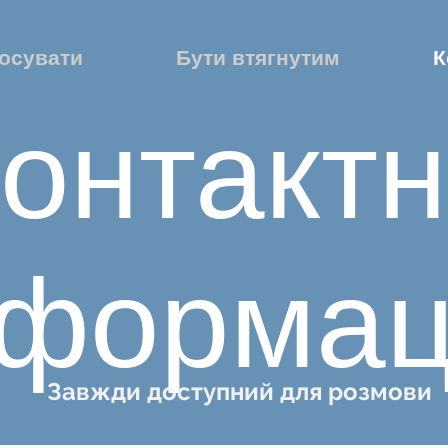
осувати
Бути втягнутим
К
онтакт
нформац
Завжди доступний для розмови