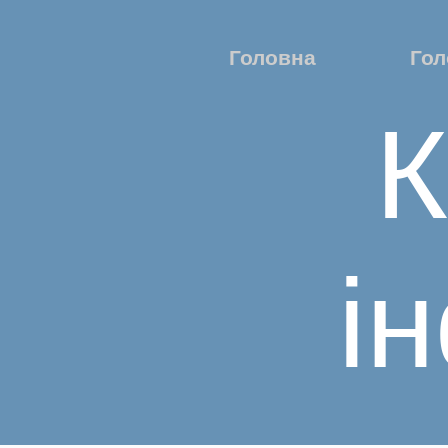
Головна
Гол
К
і