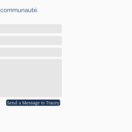
re communauté.
Send a Message to Tracey