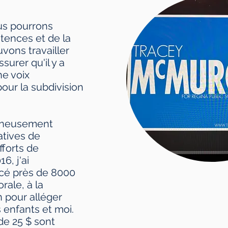
us pourrons
tences et de la
vons travailler
urer qu'il y a
ne voix
our la subdivision
igneusement
atives de
fforts de
6, j'ai
cé près de 8000
rale, à la
 pour alléger
 enfants et moi.
de 25 $ sont